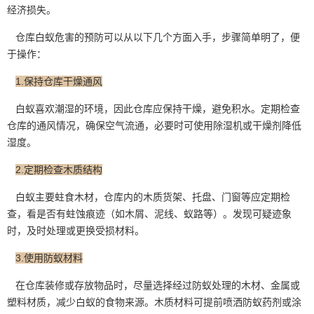
经济损失。‌
仓库白蚁危害的预防可以从以下几个方面入手，步骤简单明了，便
于操作：
1.保持仓库干燥通风
白蚁喜欢潮湿的环境，因此仓库应保持干燥，避免积水。定期检查
仓库的通风情况，确保空气流通，必要时可使用除湿机或干燥剂降低
湿度。
2.定期检查木质结构
白蚁主要蛀食木材，仓库内的木质货架、托盘、门窗等应
定期检
查
，看是否有蛀蚀痕迹（如木屑、泥线、蚁路等）。发现可疑迹象
时，及时处理或更换受损材料。
3.使用防蚁材料
在仓库装修或存放物品时，尽量选择经过防蚁处理的木材、金属或
塑料材质，减少白蚁的食物来源。木质材料可提前喷洒防蚁药剂或涂