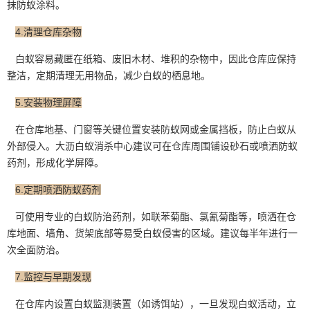
抹防蚁涂料。
4.清理仓库杂物
白蚁容易藏匿在纸箱、废旧木材、堆积的杂物中，因此仓库应保持
整洁，定期清理无用物品，减少白蚁的栖息地。
5.安装物理屏障
在仓库地基、门窗等关键位置安装防蚁网或金属挡板，防止白蚁从
外部侵入。大沥白蚁消杀中心建议可在仓库周围铺设砂石或喷洒防蚁
药剂，形成化学屏障。
6.定期喷洒防蚁药剂
可使用专业的白蚁防治药剂，如联苯菊酯、氯氰菊酯等，喷洒在仓
库地面、墙角、货架底部等易受
白蚁侵害
的区域。建议每半年进行一
次全面防治。
7.监控与早期发现
在仓库内设置白蚁监测装置（如诱饵站），一旦发现白蚁活动，立