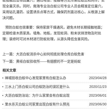
蚁接触后会带回巢穴，通过喂食、接触等方式传染给蚁后和同伴，实
现全巢灭杀。同时，南海专业治白蚁公司专业人员会精准定位巢穴，
采用钻孔灌药、设置诱杀点等方式，确保药剂直达核心，从根源上解
决问题。
预防白蚁也很重要：保持家居干燥通风，避免木材长期接触地面；
定期检查木质家具、墙角、地板，发现蛀洞、粉末状排泄物
及时处
理
；装修时可对木材进行防蚁处理，从源头降低虫害风险。
上一篇：
大沥白蚁消杀中心如何彻底处理仓库白蚁危害
下一篇：
黄岐白蚁验收所——有翅膀的不一定是蚂蚁
相关文章
禅城验收白蚁中心发现家里有白蚁怎么办
2023/04/28
三水上门杀白蚁公司白蚁防治的误区是什么
2020/11/23
大沥白蚁防治站：为什么家里会有白蚁出现
2023/06/01
里水杀灭白蚁公司家里出现白蚁有什么预兆
2023/06/30