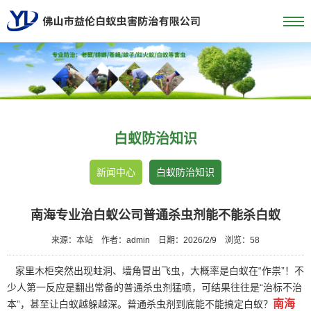
白蚁防治知识
新闻中心
白蚁防治知识
南海专业治白蚁公司普通杀虫剂能不能杀白蚁
来源：本站
作者：admin
日期：2026/2/9
浏览：
58
家里木柜突然出现蛀洞、墙角冒出飞虫，大概率是白蚁在“作祟”！不
少人第一反应是翻出常备的普通杀虫剂猛喷，可结果往往是“治标不治
南海
本”，甚至让白蚁越躲越深。普通杀虫剂到底能不能搞定白蚁？