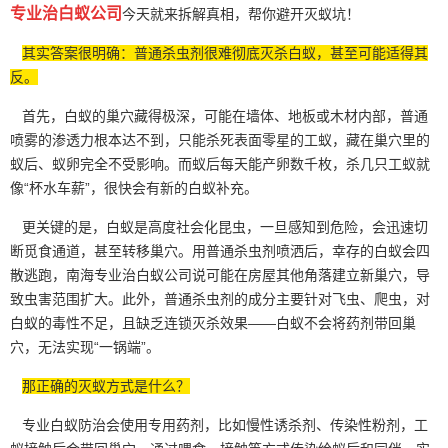
专业治白蚁公司
今天就来拆解真相，帮你避开灭蚁坑！
其实答案很明确：普通杀虫剂很难彻底灭杀白蚁，甚至可能适得其
反。
首先，白蚁的巢穴藏得极深，可能在墙体、地板或
木材内部
，普通
喷雾的渗透力根本达不到，只能杀死表面零星的工蚁，藏在巢穴里的
蚁后、蚁卵完全不受影响。而蚁后每天能产卵数千枚，杀几只工蚁就
像“杯水车薪”，很快会有新的白蚁补充。
更关键的是，白蚁是高度社会化昆虫，一旦感知到危险，会迅速切
断觅食通道，甚至转移巢穴。用普通杀虫剂喷洒后，幸存的白蚁会四
散逃跑，南海专业治白蚁公司说可能在房屋其他角落建立新巢穴，导
致虫害范围扩大。此外，普通
杀虫剂
的成分主要针对飞虫、爬虫，对
白蚁的毒性不足，且缺乏连锁灭杀效果——白蚁不会将药剂带回巢
穴，无法实现“一锅端”。
那正确的灭蚁方式是什么？
专业白蚁防治会使用专用药剂，比如慢性诱杀剂、传染性粉剂，工