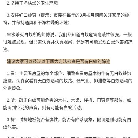
2.坚持干净枯燥的卫生环境
3.安装细口纱窗（提示：市民在每年的3月-6月期间关好家里的纱
窗，并保持通风和干净枯燥的环境）
里水杀灭白蚁所的师傅说，我们都知道白蚁危害隐蔽性很强，一般
很难被发现，但只需认真并认真观察，还是有可能发现白蚁危害的踪
迹。
建议大家可以经过以下四大方法检查是否有白蚁的踪迹
1.看：主要看房屋的每个部位，细致查看房屋木构件有无白蚁蛀蚀
痕迹，认真察看有无白蚁活动的蚁路、通气孔、排泄物等白蚁活动的
外露迹象
。
2.听：敲击白蚁可能危害的木柱、木梁、楼板、门窗框等部位，如
能听到空泛的声音，则有可能有白蚁活动。
3.探：试探地板能否有弹性，能否有降落现象，假设是则可能有白
蚁危害。