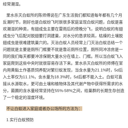
经常潮湿。
里水杀灭白蚁所的陈师傅说在广东生活我们都知道每年都有几个月
反潮时节，刚好也是
白蚁纷飞
时辰很多家庭呈现白蚁问题，白蚁是喜
欢潮湿的种类，有翅成虫主要在雷雨后的傍晚分飞，说明白蚁的有翅
成虫分飞后配对脱翅要打洞建巢，对水分的恳求较高，枯燥的土壤脱
翅成虫是很难建筑巢穴的。灭治白蚁人员经常上门灭治白蚁总结一个
问题就是主要是厕所门框要不就是靠近厕所位置，厕所同冲凉房是一
同的我们每天都要冲凉保期大量水分在墙上、门框。所以当白蚁飞入
家庭爬到这些中央时就很容易存活下来。里水杀灭白蚁所的师傅在室
内用黄黏土作基质饲养配对繁衍蚁发现，当含水量为21.1%时，5d后
入土率仅为11.1%，含水量为18.3%时，5d后都不能入土。白蚁可直
接从水源取水，更可由土壤和植物体及其代谢产物中获得所需求的水
分，菌圃的含水量经常坚持在55%-58%之间，给巢群的长期生存创造
了一个稳定的湿度环境。
不让白蚁进入家庭或者办公场所的方法为：
1.实行白蚁预防